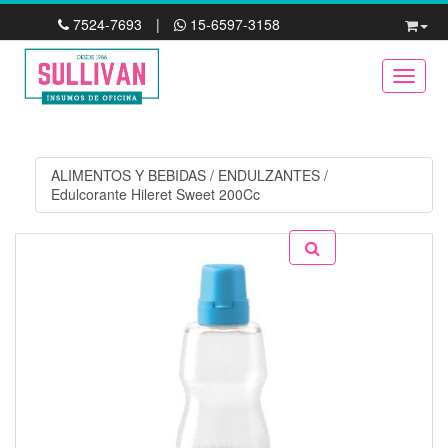
7524-7693
|
15-6597-3158
Toggle
ALIMENTOS Y BEBIDAS
/
ENDULZANTES
/
Edulcorante Hileret Sweet 200Cc