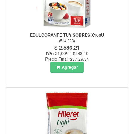
EDULCORANTE TUY SOBRES X100U
(
514-003
)
$ 2.586,21
IVA:
21,00% | $543,10
Precio Final: $3.129,31
Agregar