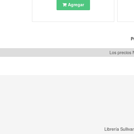
Agregar
P
Los precios N
Librería Sulliv