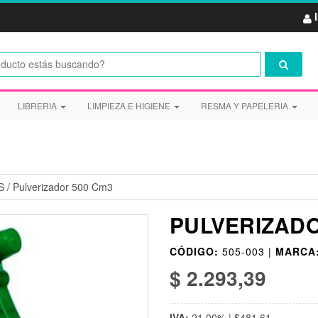
LIBRERIA
LIMPIEZA E HIGIENE
RESMA Y PAPELERIA
S
/
Pulverizador 500 Cm3
PULVERIZADO
CÓDIGO:
505-003 |
MARCA
$ 2.293,39
IVA:
21,00% | $481,61