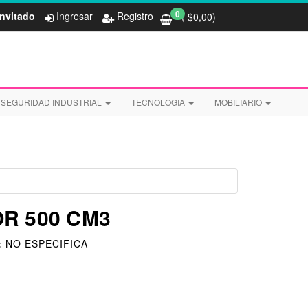
0
Invitado
Ingresar
Registro
( $
0,00
)
SEGURIDAD INDUSTRIAL
TECNOLOGIA
MOBILIARIO
R 500 CM3
:
NO ESPECIFICA