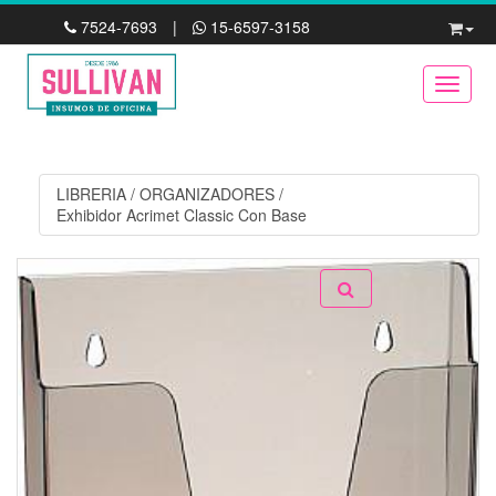
7524-7693
|
15-6597-3158
Toggle
LIBRERIA
/
ORGANIZADORES
/
Exhibidor Acrimet Classic Con Base