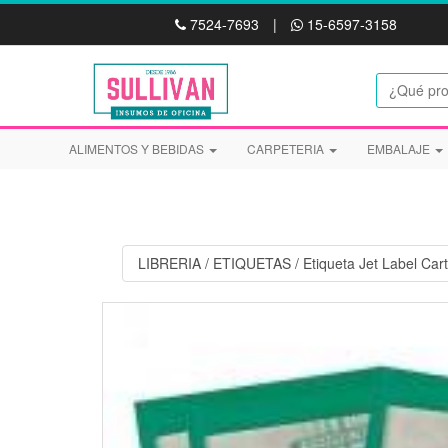
7524-7693
|
15-6597-3158
ALIMENTOS Y BEBIDAS
CARPETERIA
EMBALAJE
LIBRERIA
/
ETIQUETAS
/
Etiqueta Jet Label Ca