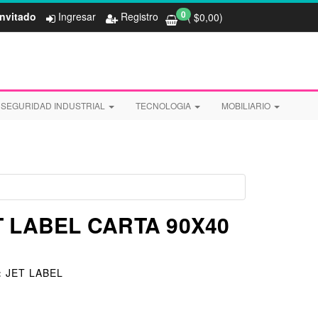
0
Invitado
Ingresar
Registro
( $
0,00
)
SEGURIDAD INDUSTRIAL
TECNOLOGIA
MOBILIARIO
T LABEL CARTA 90X40
:
JET LABEL