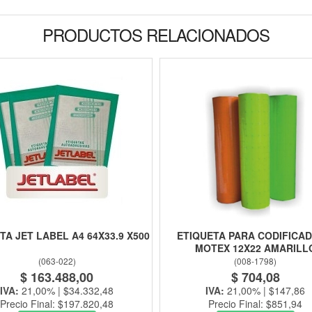
PRODUCTOS RELACIONADOS
TA JET LABEL A4 64X33.9 X500
ETIQUETA PARA CODIFICA
MOTEX 12X22 AMARILL
(
063-022
)
(
008-1798
)
$ 163.488,00
$ 704,08
IVA:
21,00% | $34.332,48
IVA:
21,00% | $147,86
Precio Final: $197.820,48
Precio Final: $851,94