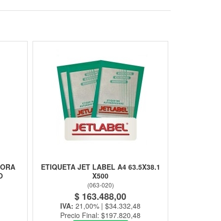
DORA
ETIQUETA JET LABEL A4 63.5X38.1
O
X500
(
063-020
)
$ 163.488,00
IVA:
21,00% | $34.332,48
Precio Final: $197.820,48