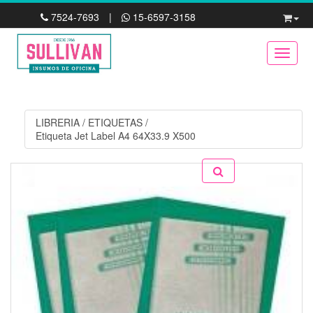
7524-7693
|
15-6597-3158
Toggle
LIBRERIA
/
ETIQUETAS
/
Etiqueta Jet Label A4 64X33.9 X500