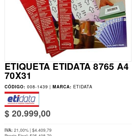
ETIQUETA ETIDATA 8765 A4
70X31
CÓDIGO:
008-1439 |
MARCA:
ETIDATA
$ 20.999,00
IVA:
21,00% | $4.409,79
Precio Final: $25.408,79