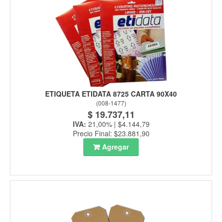
ETIQUETA ETIDATA 8725 CARTA 90X40
(
008-1477
)
$ 19.737,11
IVA:
21,00% | $4.144,79
Precio Final: $23.881,90
Agregar