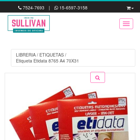
7524-7693
|
15-6597-3158
Toggle
LIBRERIA
/
ETIQUETAS
/
Etiqueta Etidata 8765 A4 70X31