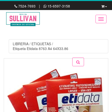
7524-7693
|
15-6597-3158
Toggle
LIBRERIA
/
ETIQUETAS
/
Etiqueta Etidata 8763 A4 64X33.86