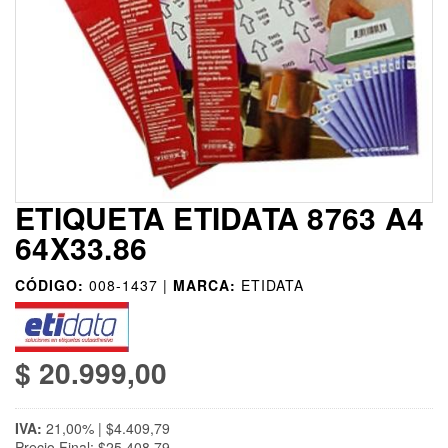
ETIQUETA ETIDATA 8763 A4
64X33.86
CÓDIGO:
008-1437 |
MARCA:
ETIDATA
$ 20.999,00
IVA:
21,00% | $4.409,79
Precio Final: $25.408,79