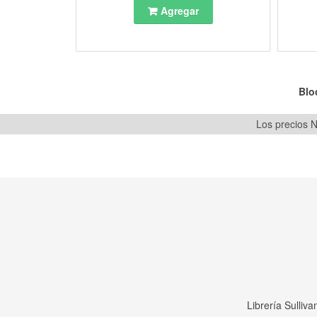
Agregar
Blo
Los precios N
Librería Sulliv