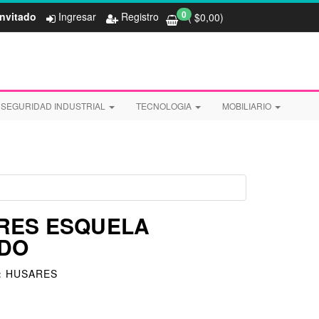
0
Invitado
Ingresar
Registro
( $
0,00
)
SEGURIDAD INDUSTRIAL
TECNOLOGIA
MOBILIARIO
RES ESQUELA
DO
:
HUSARES