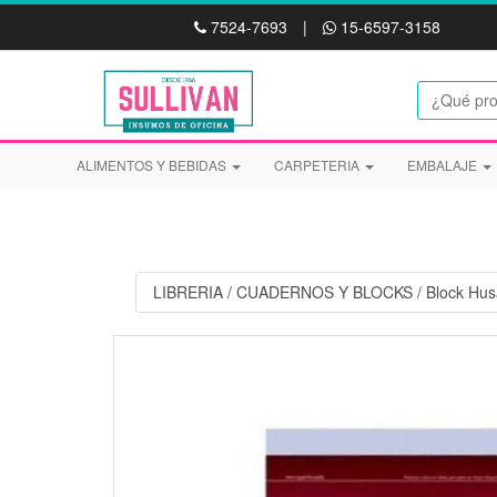
7524-7693
|
15-6597-3158
ALIMENTOS Y BEBIDAS
CARPETERIA
EMBALAJE
LIBRERIA
/
CUADERNOS Y BLOCKS
/
Block Hus