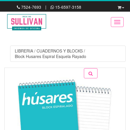
7524-7693
|
15-6597-3158
Toggle
LIBRERIA
/
CUADERNOS Y BLOCKS
/
Block Husares Espiral Esquela Rayado