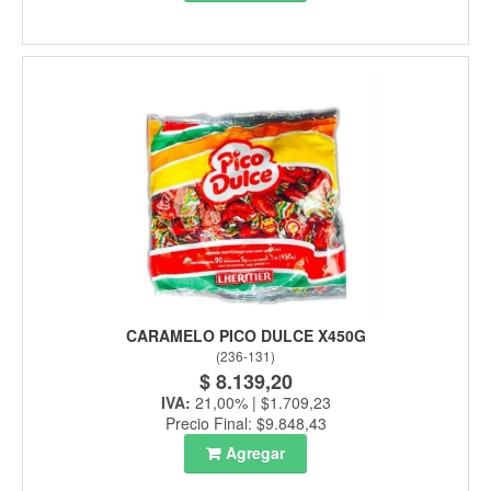
CARAMELO PICO DULCE X450G
(
236-131
)
$ 8.139,20
IVA:
21,00% | $1.709,23
Precio Final: $9.848,43
Agregar