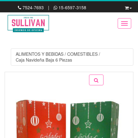
7524-7693
|
15-6597-3158
Toggle
ALIMENTOS Y BEBIDAS
/
COMESTIBLES
/
Caja Navideña Baja 6 Piezas