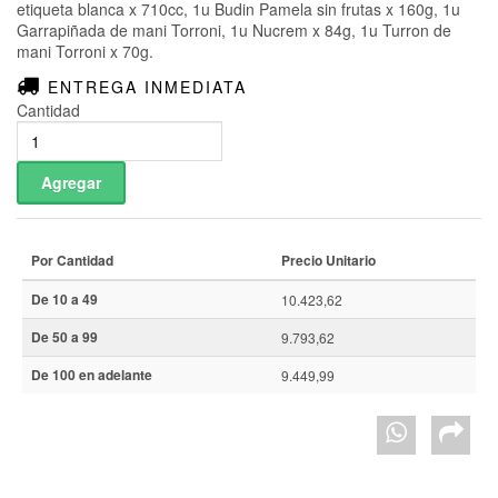
etiqueta blanca x 710cc, 1u Budin Pamela sin frutas x 160g, 1u
Garrapiñada de mani Torroni, 1u Nucrem x 84g, 1u Turron de
mani Torroni x 70g.
ENTREGA INMEDIATA
Cantidad
Por Cantidad
Precio Unitario
De 10 a 49
10.423,62
De 50 a 99
9.793,62
De 100 en adelante
9.449,99