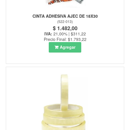
CINTA ADHESIVA AJEC DE 18X30
(
522-013
)
$ 1.482,00
IVA:
21,00% | $311,22
Precio Final: $1.793,22
Agregar