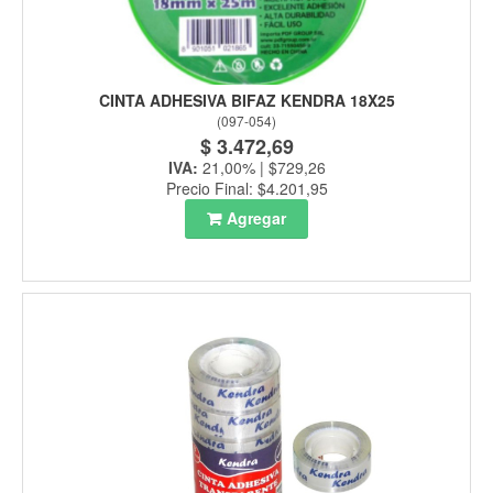
CINTA ADHESIVA BIFAZ KENDRA 18X25
(
097-054
)
$ 3.472,69
IVA:
21,00% | $729,26
Precio Final: $4.201,95
Agregar