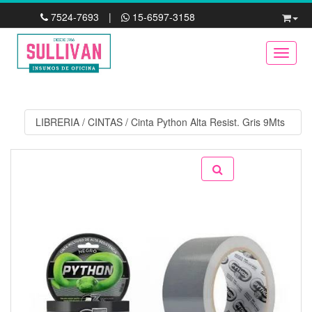
7524-7693
|
15-6597-3158
Toggle
LIBRERIA
/
CINTAS
/
Cinta Python Alta Resist. Gris 9Mts