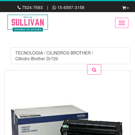
7524-7693
|
15-6597-3158
Toggle
TECNOLOGIA
/
CILINDROS BROTHER
/
Cilindro Brother Dr720