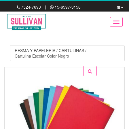
7524-7693
|
15-6597-3158
Toggle
RESMA Y PAPELERIA
/
CARTULINAS
/
Cartulina Escolar Color Negro