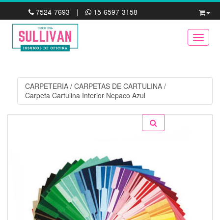
7524-7693
|
15-6597-3158
Toggle
CARPETERIA
/
CARPETAS DE CARTULINA
/
Carpeta Cartulina Interior Nepaco Azul