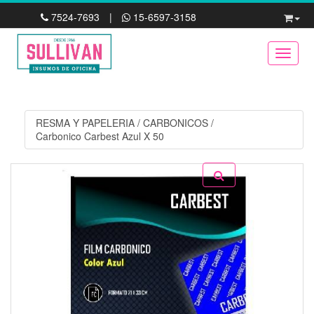
7524-7693
|
15-6597-3158
Toggle
RESMA Y PAPELERIA
/
CARBONICOS
/
Carbonico Carbest Azul X 50