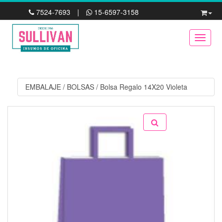
7524-7693
|
15-6597-3158
Toggle
EMBALAJE
/
BOLSAS
/
Bolsa Regalo 14X20 Violeta