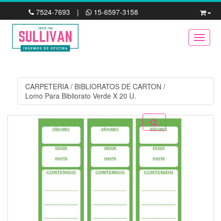
7524-7693
|
15-6597-3158
Toggle
CARPETERIA
/
BIBLIORATOS DE CARTON
/
Lomo Para Bibliorato Verde X 20 U.