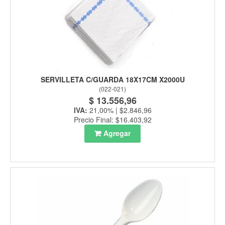
SERVILLETA C/GUARDA 18X17CM X2000U
(
022-021
)
$ 13.556,96
IVA:
21,00% | $2.846,96
Precio Final: $16.403,92
Agregar