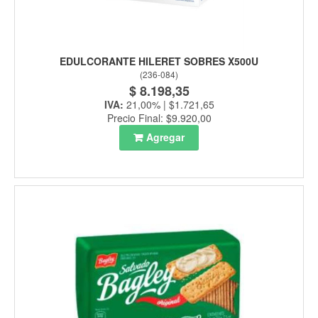
EDULCORANTE HILERET SOBRES X500U
(
236-084
)
$ 8.198,35
IVA:
21,00% | $1.721,65
Precio Final: $9.920,00
Agregar