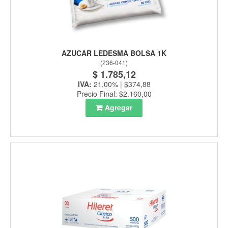
AZUCAR LEDESMA BOLSA 1K
(
236-041
)
$ 1.785,12
IVA:
21,00% | $374,88
Precio Final: $2.160,00
Agregar