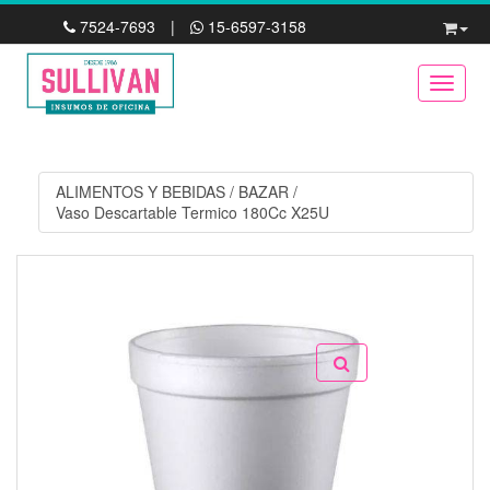
7524-7693
|
15-6597-3158
Toggle
ALIMENTOS Y BEBIDAS
/
BAZAR
/
Vaso Descartable Termico 180Cc X25U