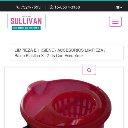
7524-7693
|
15-6597-3158
Toggle
LIMPIEZA E HIGIENE
/
ACCESORIOS LIMPIEZA
/
Balde Plastico X 12Lts Con Escurridor