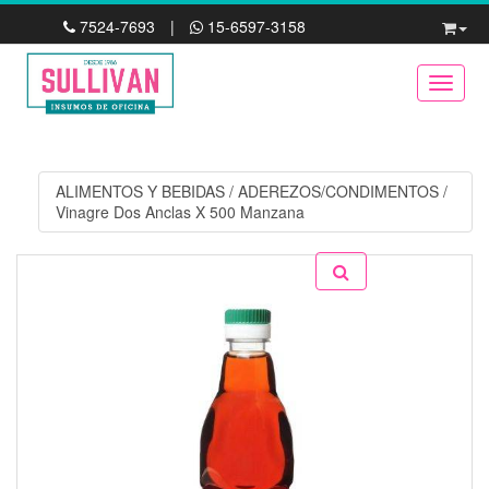
7524-7693
|
15-6597-3158
Toggle
ALIMENTOS Y BEBIDAS
/
ADEREZOS/CONDIMENTOS
/
Vinagre Dos Anclas X 500 Manzana