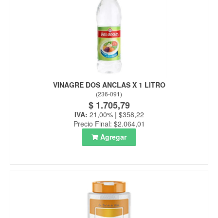
VINAGRE DOS ANCLAS X 1 LITRO
(
236-091
)
$ 1.705,79
IVA:
21,00% | $358,22
Precio Final: $2.064,01
Agregar