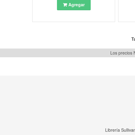
Agregar
T
Los precios N
Librería Sulliv