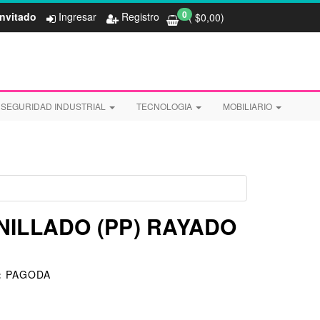
0
Invitado
Ingresar
Registro
( $
0,00
)
SEGURIDAD INDUSTRIAL
TECNOLOGIA
MOBILIARIO
NILLADO (PP) RAYADO
:
PAGODA