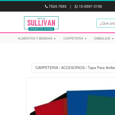
7524-7693
|
15-6597-3158
ALIMENTOS Y BEBIDAS
CARPETERIA
EMBALAJE
CARPETERIA
/
ACCESORIOS
/
Tapa Para Anill