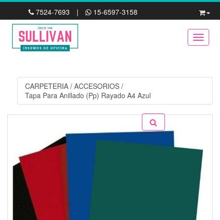
7524-7693
|
15-6597-3158
Toggle
CARPETERIA
/
ACCESORIOS
/
Tapa Para Anillado (Pp) Rayado A4 Azul